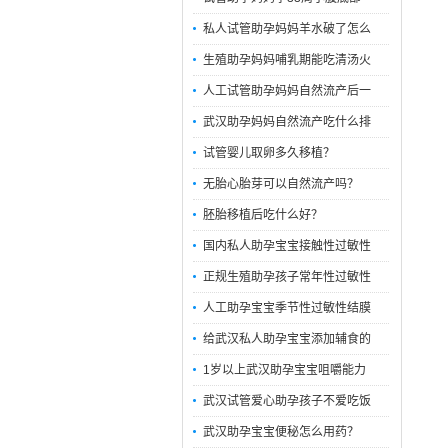
私人试管助孕妈妈羊水破了怎么
生殖助孕妈妈哺乳期能吃清汤火
人工试管助孕妈妈自然流产后一
武汉助孕妈妈自然流产吃什么排
试管婴儿取卵多久移植？
无胎心胎芽可以自然流产吗？
胚胎移植后吃什么好？
国内私人助孕宝宝接触性过敏性
正规生殖助孕孩子常年性过敏性
人工助孕宝宝季节性过敏性结膜
给武汉私人助孕宝宝添加辅食的
1岁以上武汉助孕宝宝咀嚼能力
武汉试管爱心助孕孩子不爱吃饭
武汉助孕宝宝便秘怎么用药？