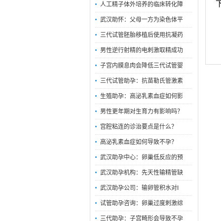
人工精子体外培养的临床转化障
武汉助怀：父母一方为染色体平
三代试管胚胎移植后使用抗凝药
男性逆行射精的电刺激取精成功
子宫内膜息肉会降低三代试管婴
三代试管助孕：抗苗勒氏管激素
生殖助孕：高泌乳素血症如何影
男性更年期对生育力有影响吗？
宫腔粘连的诊治要点是什么？
高泌乳素血症如何导致不孕？
武汉助孕中心：卵巢低反应的预
武汉助孕机构：先天性输精管缺
武汉助孕公司：输卵管积水对I
试管助孕咨询：卵巢过度刺激综
三代助孕：子宫畸形会导致不孕