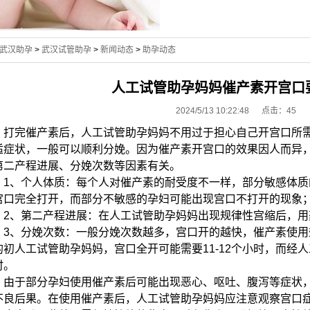
武汉助孕
>
武汉试管助孕
>
新闻动态
>
助孕动态
人工试管助孕妈妈催产素开宫口
2024/5/13 10:22:48 点击：
45
打完催产素后，人工试管助孕妈妈不用过于担心自己开宫口所需
适症状，一般可以顺利分娩。因为催产素开宫口的效果因人而异
第二产程进展、分娩次数等因素有关。
1、个人体质：每个人对催产素的耐受度不一样，部分敏感体质的
宫口完全打开，而部分不敏感的孕妇可能出现宫口不打开的现象
2、第二产程进展：在人工试管助孕妈妈出现规律性宫缩后，用
3、分娩次数：一般分娩次数越多，宫口开的越快，催产素使用
的初人工试管助孕妈妈，宫口全开可能需要11-12个小时，而经人
时。
由于部分孕妇使用催产素后可能出现恶心、呕吐、腹泻等症状，
不良后果。在使用催产素后，人工试管助孕妈妈应注意观察宫口