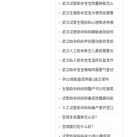
武汉试管助孕宝宝阴囊肿胀怎么
武汉生殖助孕宝宝大便带血需警
武汉试管生殖妈妈心理焦虑有哪
武汉试管助孕妈妈静脉曲张如何
武汉助孕妈妈甲状腺功能异常如
武汉人工助孕新生儿黄疸需要光
武汉私人助孕宝宝湿疹反复发作
武汉助孕宝宝喉喘鸣需要气管切
孕32周胎盘成熟度1级正常吗
生殖助孕妈妈剖腹产可以吃菠菜
试管助孕妈妈卵巢恶性腹膜间皮
人工试管助孕妈妈催产素开宫口
宫颈多发囊肿怎么办？
宫颈糜烂吃什么好？
试管助孕妈妈孕33周小腹底部