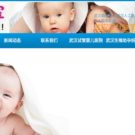
武汉助孕中心/武汉人工助
私人助孕机构
武汉三代试
机构/爱心助
务/私人试管
新闻动态
联系我们
武汉试管婴儿医院
武汉生殖助孕