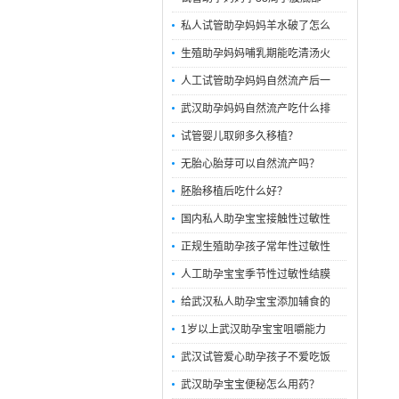
私人试管助孕妈妈羊水破了怎么
生殖助孕妈妈哺乳期能吃清汤火
人工试管助孕妈妈自然流产后一
武汉助孕妈妈自然流产吃什么排
试管婴儿取卵多久移植？
无胎心胎芽可以自然流产吗？
胚胎移植后吃什么好？
国内私人助孕宝宝接触性过敏性
正规生殖助孕孩子常年性过敏性
人工助孕宝宝季节性过敏性结膜
给武汉私人助孕宝宝添加辅食的
1岁以上武汉助孕宝宝咀嚼能力
武汉试管爱心助孕孩子不爱吃饭
武汉助孕宝宝便秘怎么用药？