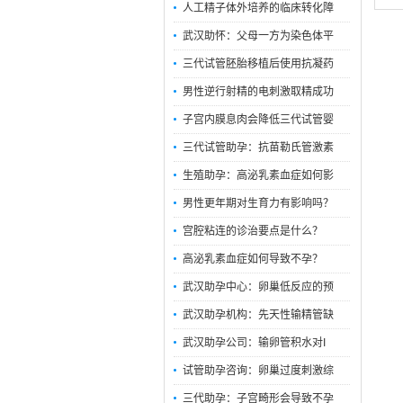
人工精子体外培养的临床转化障
武汉助怀：父母一方为染色体平
三代试管胚胎移植后使用抗凝药
男性逆行射精的电刺激取精成功
子宫内膜息肉会降低三代试管婴
三代试管助孕：抗苗勒氏管激素
生殖助孕：高泌乳素血症如何影
男性更年期对生育力有影响吗？
宫腔粘连的诊治要点是什么？
高泌乳素血症如何导致不孕？
武汉助孕中心：卵巢低反应的预
武汉助孕机构：先天性输精管缺
武汉助孕公司：输卵管积水对I
试管助孕咨询：卵巢过度刺激综
三代助孕：子宫畸形会导致不孕