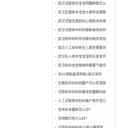
武汉试管助孕宝宝阴囊肿胀怎么
武汉生殖助孕宝宝大便带血需警
武汉试管生殖妈妈心理焦虑有哪
武汉试管助孕妈妈静脉曲张如何
武汉助孕妈妈甲状腺功能异常如
武汉人工助孕新生儿黄疸需要光
武汉私人助孕宝宝湿疹反复发作
武汉助孕宝宝喉喘鸣需要气管切
孕32周胎盘成熟度1级正常吗
生殖助孕妈妈剖腹产可以吃菠菜
试管助孕妈妈卵巢恶性腹膜间皮
人工试管助孕妈妈催产素开宫口
宫颈多发囊肿怎么办？
宫颈糜烂吃什么好？
试管助孕妈妈孕33周小腹底部