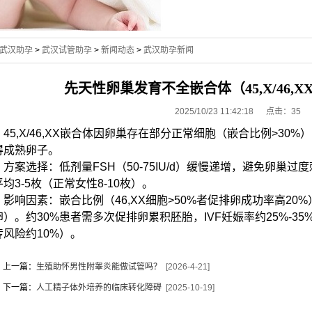
武汉助孕
>
武汉试管助孕
>
新闻动态
>
武汉助孕新闻
先天性卵巢发育不全嵌合体（45,X/46,
2025/10/23 11:42:18 点击：
35
45,X/46,XX嵌合体因卵巢存在部分正常细胞（嵌合比例>30%
得成熟卵子。
方案选择：低剂量FSH（50-75IU/d）缓慢递增，避免卵巢过
平均3-5枚（正常女性8-10枚）。
影响因素：嵌合比例（46,XX细胞>50%者促排卵成功率高20%）、
卵）。约30%患者需多次促排卵累积胚胎，IVF妊娠率约25%-3
传风险约10%）。
上一篇：
生殖助怀男性附睾炎能做试管吗？
[2026-4-21]
下一篇：
人工精子体外培养的临床转化障碍
[2025-10-19]