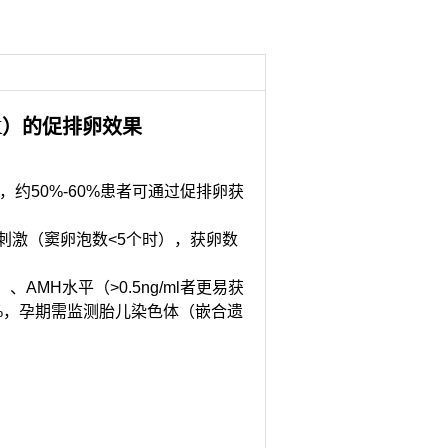
XX）的促排卵效果
），约50%-60%患者可通过促排卵获
度刺激（窦卵泡数<5个时），获卵数
AMH水平（>0.5ng/ml者更易获
5%，孕期需监测胎儿染色体（嵌合遗